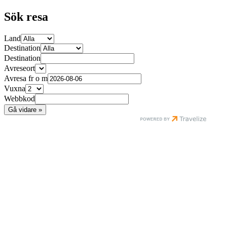
Sök resa
Land
Destination
Destination
Avreseort
Avresa fr o m
Vuxna
Webbkod